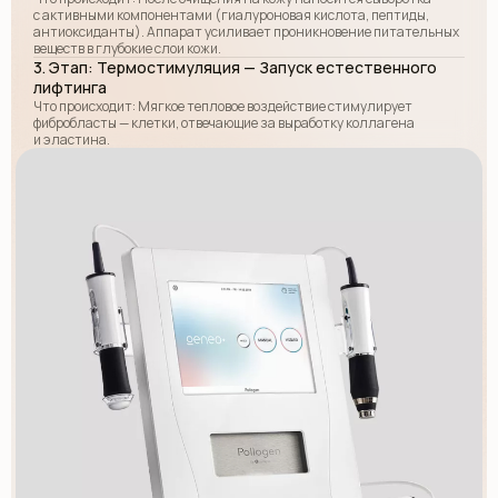
с активными компонентами (гиалуроновая кислота, пептиды,
антиоксиданты). Аппарат усиливает проникновение питательных
веществ в глубокие слои кожи.
3. Этап: Термостимуляция — Запуск естественного
4 000 р.
ЗАПИСАТЬСЯ
лифтинга
Что происходит: Мягкое тепловое воздействие стимулирует
фибробласты — клетки, отвечающие за выработку коллагена
и эластина.