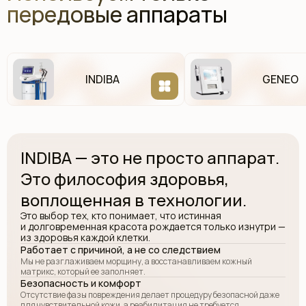
передовые аппараты
INDIBA
GENEO
12 500 р.
ЗАПИСАТЬСЯ
Lips
Губы. Акварельная техника.
INDIBA — это не просто аппарат.
Это философия здоровья,
воплощенная в технологии.
Это выбор тех, кто понимает, что истинная
и долговременная красота рождается только изнутри —
из здоровья каждой клетки.
Работает с причиной, а не со следствием
13 500 р.
ЗАПИСАТЬСЯ
Мы не разглаживаем морщину, а восстанавливаем кожный
матрикс, который ее заполняет.
Eyes
Безопасность и комфорт
Отсутствие фазы повреждения делает процедуру безопасной даже
Глаза. Межресничное пространство.
для чувствительной кожи, а реабилитация не требуется.