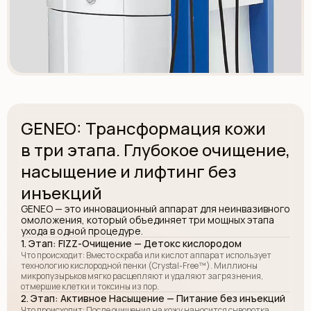
ReFresh
Обновление работы мастера салона в течение года.
GENEO: Трансформация кожи
в три этапа. Глубокое очищение,
насыщение и лифтинг без
10 000 – 11 000 р.
ЗАПИСАТЬСЯ
инъекций
Remover
GENEO — это инновационный аппарат для неинвазивного
Осветление перманентного макияжа с помощью
омоложения, который объединяет три мощных этапа
ремувера
ухода в одной процедуре.
1. Этап: FIZZ-Очищение — Детокс кислородом
Что происходит: Вместо скраба или кислот аппарат использует
технологию кислородной пенки (Crystal-Free™). Миллионы
микропузырьков мягко расщепляют и удаляют загрязнения,
отмершие клетки и токсины из пор.
2. Этап: Активное Насыщение — Питание без инъекций
Что происходит: После очищения на кожу наносится сыворотка