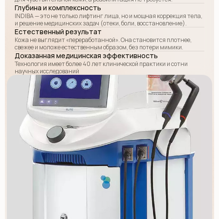
Глубина и комплексность
INDIBA — это не только лифтинг лица, но и мощная коррекция тела,
и решение медицинских задач (отеки, боли, восстановление).
Естественный результат
Кожа не выглядит «переработанной». Она становится плотнее,
свежее и моложе естественным образом, без потери мимики.
Доказанная медицинская эффективность
Технология имеет более 40 лет клинической практики и сотни
научных исследований
11 500 р.
ЗАПИСАТЬСЯ
Finish
Финальная обязательная коррекция через 30-45 дней
после первичной процедуры.
8 000 р.
ЗАПИСАТЬСЯ