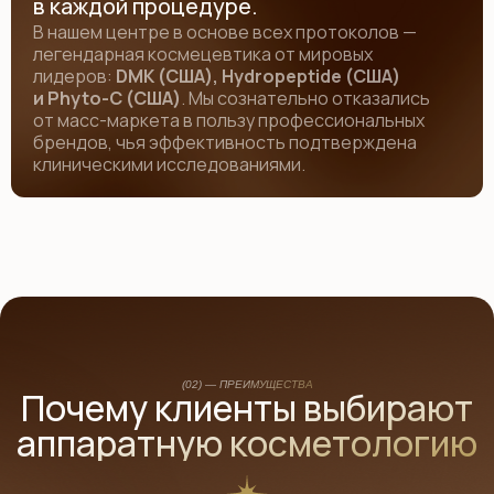
в каждой процедуре.
В нашем центре в основе всех протоколов —
легендарная космецевтика от мировых
лидеров:
DMK (США), Hydropeptide (США)
и Phyto-C (США)
. Мы сознательно отказались
от масс-маркета в пользу профессиональных
брендов, чья эффективность подтверждена
клиническими исследованиями.
(02) — ПРЕИМУЩЕСТВА
Почему клиенты выбирают
аппаратную косметологию